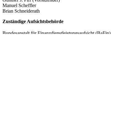
Manuel Scheffler
Brian Schneiderath
Zuständige Aufsichtsbehörde
Bundesanstalt für Finanzdienstleistungsaufsicht (BaFin)
Graurheindorfer Straße 108
53117 Bonn
Allgemeiner Hinweis gemäß § 36 des Gesetzes über die
alternative Streitbeilegung in Verbrauchersachen (VSBG)
Die ADELTA.FINANZ AG ist weder verpflichtet noch bereit, an
Streitbeilegungsverfahren vor einer Verbraucherschlichtungsstelle
teilzunehmen.
Bild- und Videonachweise
Arndtteunissen GmbH
Matthias Morawetz
Design und Programmierung